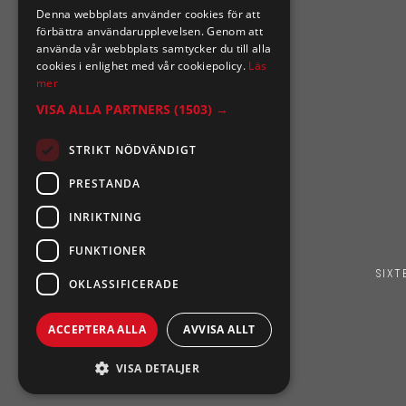
Denna webbplats använder cookies för att
0921-102 09
förbättra användarupplevelsen. Genom att
support@sixtennilssons.com
använda vår webbplats samtycker du till alla
cookies i enlighet med vår cookiepolicy.
Läs
Malmgatan 10 ,961 67 Boden
mer
VISA ALLA PARTNERS
(1503) →
STRIKT NÖDVÄNDIGT
PRESTANDA
INRIKTNING
FUNKTIONER
SIXT
OKLASSIFICERADE
ACCEPTERA ALLA
AVVISA ALLT
VISA DETALJER