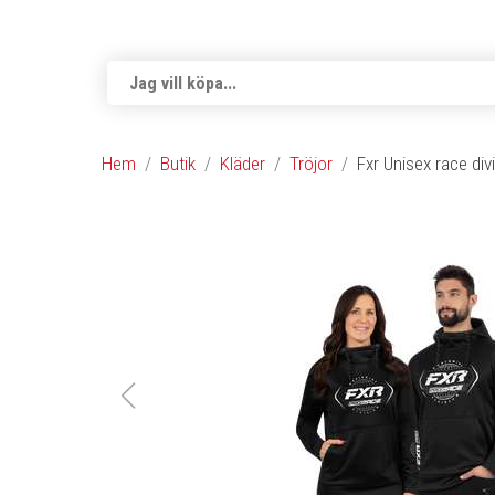
Hem
Butik
Kläder
Tröjor
Fxr Unisex race div