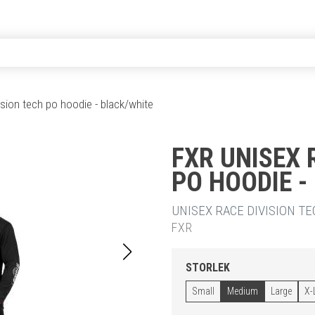
ision tech po hoodie - black/white
FXR UNISEX 
PO HOODIE -
UNISEX RACE DIVISION T
FXR
STORLEK
Small
Medium
Large
X-