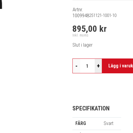
Artnr.
1009948
251121-1001-10
895,00 kr
Inkl. moms
Slut i lager
-
+
Lägg i varu
SPECIFIKATION
FÄRG
Svart