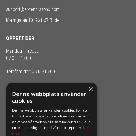
support@sixtennilssons.com
Malmgatan 10 ,961 67 Boden
ÖPPETTIDER
Måndag - Fredag
07:00 - 17:00
Telefontider: 08.00-16.00
×
SIXTEN NILSSONS
Denna webbplats använder
cookies
Organisationsnummer 556164-2652
Denna webbplats använder cookies för att
förbättra användarupplevelsen. Genom att
använda vår webbplats samtycker du till alla
cookies i enlighet med vår cookiepolicy.
Läs
mer