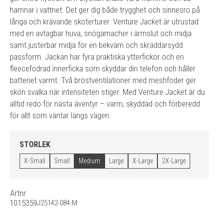
hamnar i vattnet. Det ger dig både trygghet och sinnesro på
långa och krävande skoterturer. Venture Jacket är utrustad
med en avtagbar huva, snögamacher i ärmslut och midja
samt justerbar midja för en bekväm och skräddarsydd
passform. Jackan har fyra praktiska ytterfickor och en
fleecefodrad innerficka som skyddar din telefon och håller
batteriet varmt. Två bröstventilationer med meshfoder ger
skön svalka när intensiteten stiger. Med Venture Jacket är du
alltid redo för nästa äventyr – varm, skyddad och förberedd
för allt som väntar längs vägen.
STORLEK
X-Small
Small
Medium
Large
X-Large
2X-Large
Artnr.
1015359
J25142-084-M