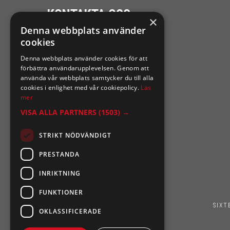
KONTAKTA OSS
×
Denna webbplats använder
Ångra mitt köp
cookies
Denna webbplats använder cookies för att
0921-102 09
förbättra användarupplevelsen. Genom att
support@sixtennilssons.com
använda vår webbplats samtycker du till alla
cookies i enlighet med vår cookiepolicy.
Läs
Malmgatan 10 ,961 67 Boden
mer
VISA ALLA PARTNERS
(1503) →
STRIKT NÖDVÄNDIGT
PRESTANDA
INRIKTNING
FUNKTIONER
SIXT
OKLASSIFICERADE