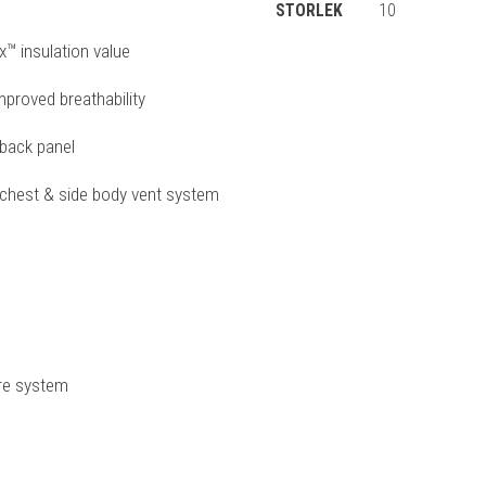
STORLEK
10
x™ insulation value
improved breathability
r back panel
 chest & side body vent system
ure system