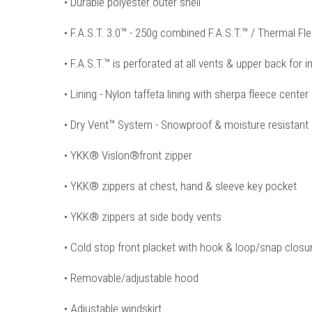
• Durable polyester outer shell
• F.A.S.T. 3.0™ - 250g combined F.A.S.T.™ / Thermal Fle
• F.A.S.T.™ is perforated at all vents & upper back for 
• Lining - Nylon taffeta lining with sherpa fleece cente
• Dry Vent™ System - Snowproof & moisture resistant
• YKK® Vislon®front zipper
• YKK® zippers at chest, hand & sleeve key pocket
• YKK® zippers at side body vents
• Cold stop front placket with hook & loop/snap clos
• Removable/adjustable hood
• Adjustable windskirt