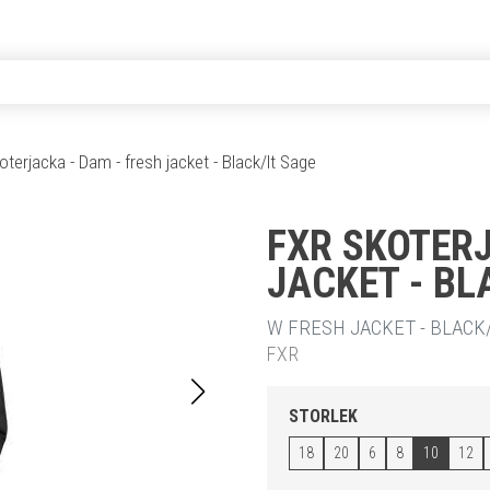
oterjacka - Dam - fresh jacket - Black/lt Sage
FXR SKOTERJ
JACKET - BL
W FRESH JACKET - BLACK/
FXR
STORLEK
18
20
6
8
10
12