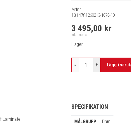
Artnr.
1014781
260213-1070-10
3 495,00 kr
Inkl. moms
I lager
-
+
Lägg i varu
SPECIFIKATION
of Laminate
MÅLGRUPP
Dam