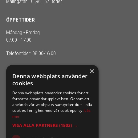
Malmgatan 10 ,961 67 Boden
ÖPPETTIDER
Måndag - Fredag
07:00 - 17:00
Telefontider: 08.00-16.00
×
SIXTEN NILSSONS
Denna webbplats använder
cookies
Organisationsnummer 556164-2652
Denna webbplats använder cookies för att
förbättra användarupplevelsen. Genom att
använda vår webbplats samtycker du till alla
cookies i enlighet med vår cookiepolicy.
Läs
mer
VISA ALLA PARTNERS
(1503) →