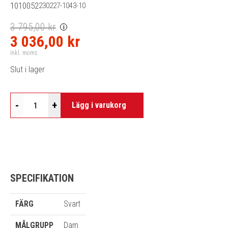
1010052
230227-1043-10
3 795,00 kr
i
3 036,00 kr
Inkl. moms
Slut i lager
-
+
Lägg i varukorg
SPECIFIKATION
FÄRG
Svart
MÅLGRUPP
Dam