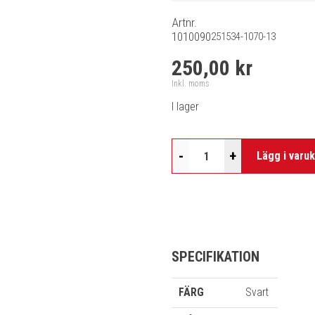
Artnr.
1010090
251534-1070-13
250,00 kr
Inkl. moms
I lager
-
+
Lägg i varu
SPECIFIKATION
FÄRG
Svart