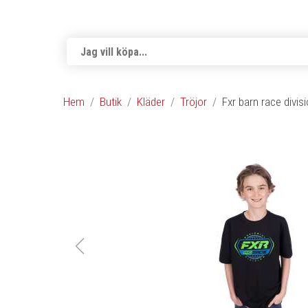
Hem
Butik
Kläder
Tröjor
Fxr barn race divis