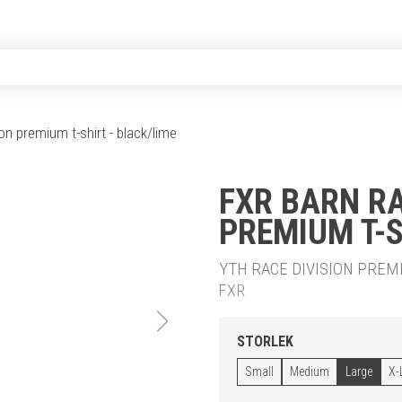
ion premium t-shirt - black/lime
FXR BARN RA
PREMIUM T-S
YTH RACE DIVISION PREM
FXR
STORLEK
Small
Medium
Large
X-