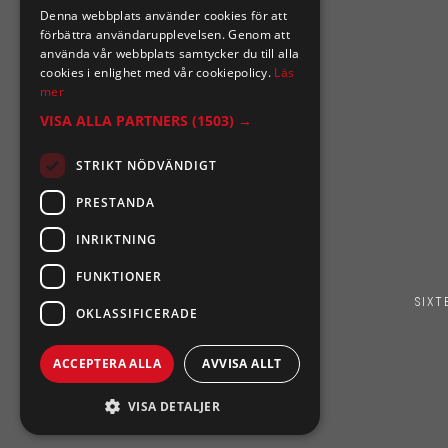
Denna webbplats använder cookies för att
0921-102 09
förbättra användarupplevelsen. Genom att
support@sixtennilssons.com
använda vår webbplats samtycker du till alla
cookies i enlighet med vår cookiepolicy.
Läs
Malmgatan 10 ,961 67 Boden
mer
VISA ALLA PARTNERS
(1503) →
STRIKT NÖDVÄNDIGT
PRESTANDA
INRIKTNING
FUNKTIONER
SIXT
OKLASSIFICERADE
ACCEPTERA ALLA
AVVISA ALLT
VISA DETALJER