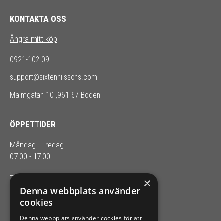
KONTAKTA OSS
Ångra mitt köp
0921-102 09
support@sixtennilssons.com
Malmgatan 10 ,961 67 Boden
ÖPPETTIDER
Måndag - Fredag
07:00 - 17:00
Telefontider: 08.00-16.00
×
Denna webbplats använder
cookies
SIXTEN NILSSONS
Denna webbplats använder cookies för att