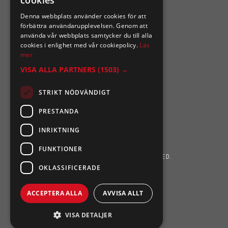
cookies
SIXTEN NILSSONS
Denna webbplats använder cookies för att
Organisationsnummer 556164-2652
förbättra användarupplevelsen. Genom att
använda vår webbplats samtycker du till alla
cookies i enlighet med vår cookiepolicy.
Läs
mer
VISA ALLA PARTNERS
(1503) →
STRIKT NÖDVÄNDIGT
PRESTANDA
INRIKTNING
FUNKTIONER
SIXTEN NILSSONS 2026. ALL RIGHTS RESERVED.
OKLASSIFICERADE
POWERED BY EMPORI CMS
ACCEPTERA ALLA
AVVISA ALLT
VISA DETALJER