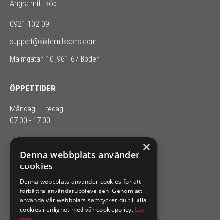
Ångra mitt köp
0921-102 09
support@sixtennilssons.com
Malmgatan 10 ,961 67 Boden
ÖPPETTIDER
Måndag - Fredag
07:00 - 17:00
Telefontider: 08.00-16.00
×
Denna webbplats använder
cookies
SIXTEN NILSSONS
Denna webbplats använder cookies för att
Organisationsnummer 556164-2652
förbättra användarupplevelsen. Genom att
använda vår webbplats samtycker du till alla
cookies i enlighet med vår cookiepolicy.
Läs
mer