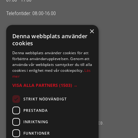
Telefontider: 08.00-16.00
×
SIXTEN NILSSONS
Denna webbplats använder
cookies
Organisationsnummer 556164-2652
Denna webbplats använder cookies för att
förbättra användarupplevelsen. Genom att
använda vår webbplats samtycker du till alla
cookies i enlighet med vår cookiepolicy.
Läs
mer
VISA ALLA PARTNERS
(1503) →
STRIKT NÖDVÄNDIGT
PRESTANDA
INRIKTNING
SIXTEN NILSSONS 2026. ALL RIGHTS RESERVED.
FUNKTIONER
POWERED BY EMPORI CMS