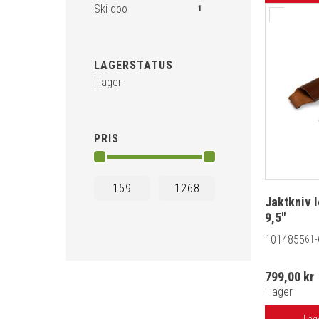
Ski-doo
1
LAGERSTATUS
I lager
PRIS
Jaktkniv 
9,5"
1014855
61-
799,00 kr
I lager