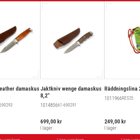
leather damaskus
Jaktkniv wenge damaskus
Räddningslina
8,2"
1011966
RES25
1014856
690293
61-690291
699,00 kr
249,00 kr
I lager
I lager