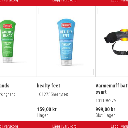
g i varukorg
Lägg i varukorg
Lägg i var
ands
healty feet
Värmemuff batt
svart
1012755
rkinghand
healtyfeet
1011962
VM
159,00 kr
999,00 kr
I lager
Slut i lager
g i varukorg
Lägg i varukorg
Lägg i var