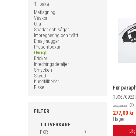
Tillbaka
Matlagning
Väskor
Olja
Spadar och sågar
Impregnering och tvätt
Emaljmuggar
Presentboxar
Övrigt
Brickor
Inredningsdetaljer
Smycken
Skydd
hundtillbehör
Fiske
Fxr parapl
1006709
221
i
395,00 kr
FILTER
277,00 kr
I lager
TILLVERKARE
Läg
FXR
1