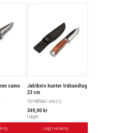
reen camo
Jaktkniv hunter trähandtag
23 cm
1014858
4
61-690212
349,00 kr
I lager
ukorg
Lägg i varukorg