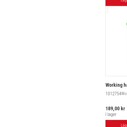
Läg
Working h
1012754
Wo
189,00 kr
I lager
Läg