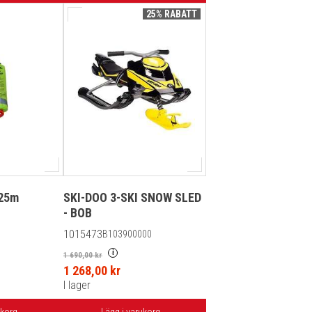
25% RABATT
 25m
SKI-DOO 3-SKI SNOW SLED
- BOB
1015473
B103900000
i
1 690,00 kr
1 268,00 kr
I lager