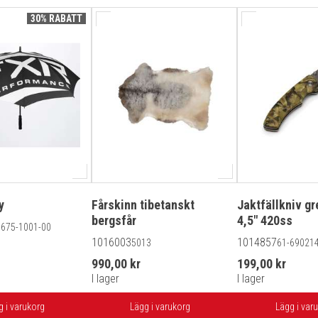
30% RABATT
y
Fårskinn tibetanskt
Jaktfällkniv g
bergsfår
4,5" 420ss
675-1001-00
1016003
1014857
5013
61-69021
990,00 kr
199,00 kr
I lager
I lager
g i varukorg
Lägg i varukorg
Lägg i var