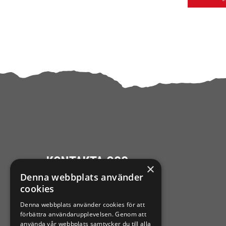
KONTAKTA OSS
×
Denna webbplats använder
Ångra mitt köp
cookies
Denna webbplats använder cookies för att
0921-102 09
förbättra användarupplevelsen. Genom att
support@sixtennilssons.com
använda vår webbplats samtycker du till alla